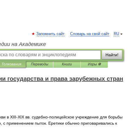
Запомнить сайт
Словарь на свой сайт
RU
едии на Академике
Найти!
Толкования
Переводы
Книги
Игры ⚽
и государства и права зарубежных стран
кви
в
XIII
-
XIX
вв
.
судебно
-
полицейское
учреждение
для
борьбы
о
,
с
применением
пыток
.
Еретики
обычно
приговаривались
к