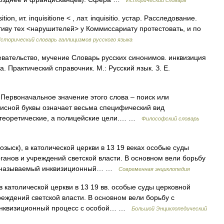
Исторический словарь
sition, ит. inquisitione < , лат. inquisitio. устар. Расследование.
тиву тех <нарушителей> у Коммиссариату протестовать, и по
сторический словарь галлицизмов русского языка
евательство, мучение Словарь русских синонимов. инквизиция
. Практический справочник. М.: Русский язык. З. Е.
Первоначальное значение этого слова – поиск или
исной буквы означает весьма специфический вид
 теоретические, а полицейские цели.… …
Философский словарь
 розыск), в католической церкви в 13 19 веках особые суды
ганов и учреждений светской власти. В основном вели борьбу
ак называемый инквизиционный… …
Современная энциклопедия
) в католической церкви в 13 19 вв. особые суды церковной
еждений светской власти. В основном вели борьбу с
 инквизиционный процесс с особой… …
Большой Энциклопедический