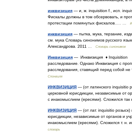
инквизиция
— и, ж. inquisition f., исп. inqui
Фискалы должны в том обсервовать, и про
протестации помянутых фискалов..… …
И
инквизиция
— пытка, мука, терзание, изд
см. мука Словарь синонимов русского языка
Александрова. 2011 …
Словарь синонимов
Инквизиция
— Инквизиция ♦ Inquisition 
расследование. Однако Инквизиция с проп
расследования, ставящий перед собой не
Спонвиля
ИНКВИЗИЦИЯ
— (от латинского inquisitio
церковной юрисдикции, независимые от ор
с инакомыслием (ересями). Сложился т
ИНКВИЗИЦИЯ
— (от лат. inquisitio розыск
юрисдикции, независимые от органов и учр
инакомыслием (ересями). Сложился т. н.
словарь