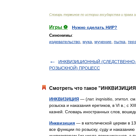
Словарь
терминов
по
истории
государства
и
права
з
Игры ⚽
Нужно сделать НИР?
Синонимы
:
издевательство
,
мука
,
мучение
,
пытка
,
тер
ИНКВИЗИЦИОННЫЙ (СЛЕДСТВЕННО
РОЗЫСКНОЙ) ПРОЦЕСС
Смотреть что такое "ИНКВИЗИЦИЯ"
ИНКВИЗИЦИЯ
— (лат. inqnisitio, этитол.
розыска и наказания еретиков, в VI в.; с X
казней. Словарь иностранных слов, воше
Инквизиция
— в католической церкви в 13
все функции по розыску, суду и наказан
инквизиторам (из числа доминиканцев, а