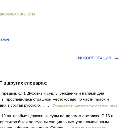
арубежных
стран
.
2013
.
зание
-
ИНКОРПОРАЦИЯ
 в других словарях:
 см. предыд. сл.). Духовный суд, учрежденный папами для
III в. прославилась страшной жестокостью по части пыток и
дших в состав русского… …
Словарь иностранных слов русского языка
 19 вв. особые церковные суды по делам о еретиках. С 13 в.
ию еретиков были переданы специальным уполномоченным
 позднее и францисканцев). Сфера …