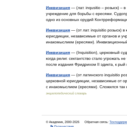
Инквизиция
— (лат. inqusitio – розыск) – 
учреждение для борьбы с ересями. Судопро
одно из основных орудий Контрреформ
Инквизиция
— (от лат. inquisitio розыск)
юрисдикции, независимые от органов и учр
инакомыслием (ересями). Инквизиционн
Инквизиция
— (Inquisition), церковный су
когда религ. сектантство стало угрожать не
после издания Фридрихом II эдикта, к ры
Инквизиция
— (от латинского inquisitio р
церковной юрисдикции, независимые от ор
с инакомыслием (ересями). Сложился т
энциклопедический словарь
© Академик, 2000-2026
Обратная связь:
Техподдерж
👣 Путешествия