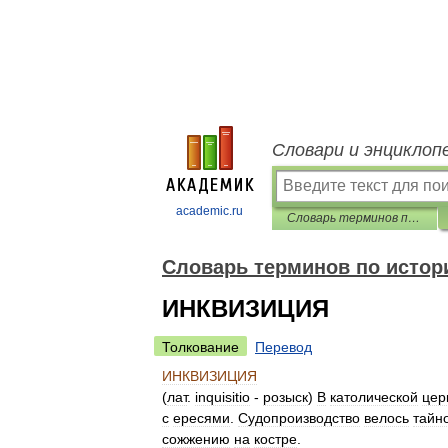
Словари и энциклоп
academic.ru
Словарь терминов по истории государства и права зарубежных стран
Словарь терминов по истори
ИНКВИЗИЦИЯ
Толкование
Перевод
ИНКВИЗИЦИЯ
(
лат
.
inquisitio
-
розыск
)
В
католической
цер
с
ересями
.
Судопроизводство
велось
тайн
сожжению
на
костре
.