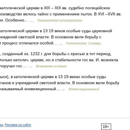
в католической церкви в ХIII – ХIХ вв. судебно полицейское
изводство велось тайно с применением пыток. В ХVI –ХVII вв.
ации. Особенно… …
Энциклопедия культурологии
 в католической церкви в 13 19 веков особые суды церковной
еждений светской власти. В основном вели борьбу с
ый процесс отличался особой… …
Политология. Словарь.
д, созданный ок. 1232 г. для борьбы с ересью в тот период,
 только католич. церкви, но и стабильности гос ва. И. возникла
й поручал гос.… …
Всемирная история
озыск), в католической церкви в 13 19 веках особые суды
ганов и учреждений светской власти. В основном вели борьбу
ак называемый инквизиционный… …
Иллюстрированный
ка
,
Реклама на сайте
18+